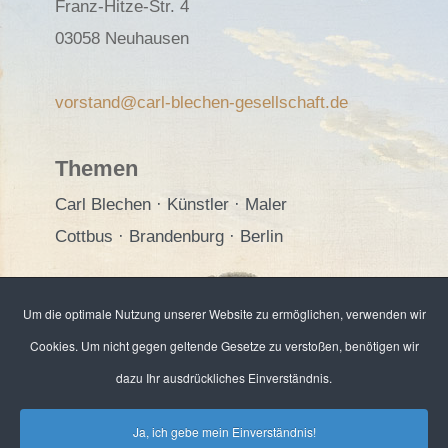
Franz-Hitze-Str. 4
03058 Neuhausen
vorstand@carl-blechen-gesellschaft.de
Themen
Carl Blechen · Künstler · Maler
Cottbus · Brandenburg · Berlin
Bankverbindung / Spenden
Um die optimale Nutzung unserer Website zu ermöglichen, verwenden wir
Sparkasse Spree-Neiße
Cookies. Um nicht gegen geltende Gesetze zu verstoßen, benötigen wir
IBAN: DE91 1805 0000 3204 1013 38
dazu Ihr ausdrückliches Einverständnis.
BIC: WELADED1CBN
Ja, ich gebe mein Einverständnis!
(Spendenquittungen können ausgestellt werden)