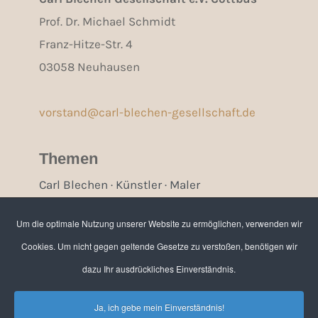
Prof. Dr. Michael Schmidt
Franz-Hitze-Str. 4
03058 Neuhausen
vorstand@carl-blechen-gesellschaft.de
Themen
Carl Blechen · Künstler · Maler
Cottbus · Brandenburg · Berlin
Um die optimale Nutzung unserer Website zu ermöglichen, verwenden wir
Cookies. Um nicht gegen geltende Gesetze zu verstoßen, benötigen wir
Bankverbindung / Spenden
dazu Ihr ausdrückliches Einverständnis.
Sparkasse Spree-Neiße
IBAN: DE91 1805 0000 3204 1013 38
Ja, ich gebe mein Einverständnis!